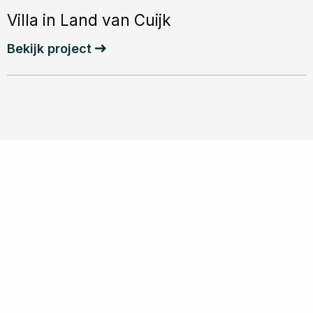
Cuijk
Villa in Land van Cuijk
Bekijk project
Benieuwd wat wij voor jou
kunnen betekenen?